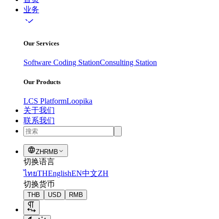
业务
Our Services
Software Coding Station
Consulting Station
Our Products
LCS Platform
Loopika
关于我们
联系我们
ZH
RMB
切换语言
ไทย
TH
English
EN
中文
ZH
切换货币
THB
USD
RMB